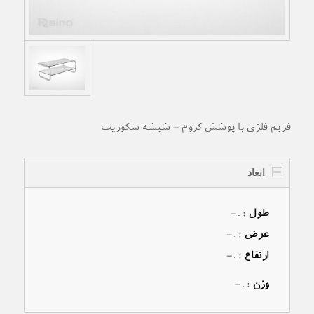
فریم فلزی با پوشش کروم – شیشه سکوریت
ابعاد
طول
: –
عرض
: –
ارتفاع
: –
وزن
: –