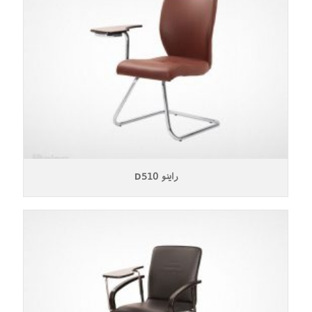
راینو D510