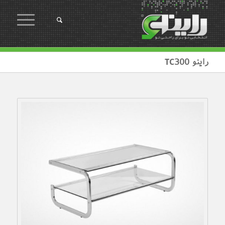
راینو TC300