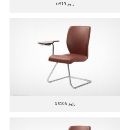
راینو D519
راینو D510B