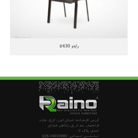
راینو D630
آدرس کارخـانـه: استان البرز، کرج، جاده
قزلحصار، بعد از پل راه‌آهن خیابان
نعمتی پلاک 7.
تــلــفـــن تــمـاس:
026-34010980