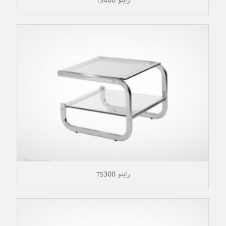
راینو TS400
راینو TS300