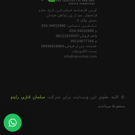
آدرس کارخـانـه: استان البرز، کرج، جاده
قزلحصار، بعد از پل راه‌آهن خیابان
نعمتی پلاک 7.
تــلــفـــن تــمـاس:
026-34010980
و
026-34010989
واحد فروش:
09122633597
و
09124677164
خدمات پس از فروش:
09936918864
پست الکترونیک:
info@rainochair.com
© کلیه حقوق این وبسایت برای شرکت
مبلمان اداری راینو
محفوظ میباشد.