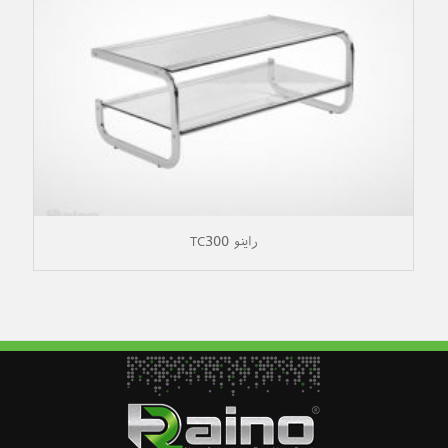
راینو TC300